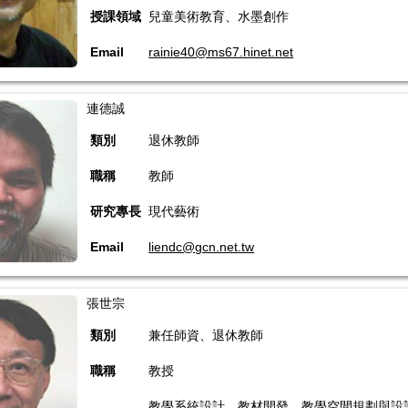
授課領域
兒童美術教育、水墨創作
Email
rainie40@ms67.hinet.net
連德誠
類別
退休教師
職稱
教師
研究專長
現代藝術
Email
liendc@gcn.net.tw
張世宗
類別
兼任師資、退休教師
職稱
教授
教學系統設計、教材開發、教學空間規劃與設