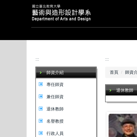
跳
到
主
要
內
容
區
:::
:::
首頁
師資
師資介紹
專任師資
退休教師
兼任師資
退休教師
名譽教授
行政人員