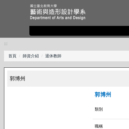
跳
到
主
要
內
容
區
:::
首頁
師資介紹
退休教師
郭博州
郭博州
類別
職稱