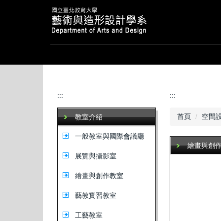
跳
到
主
要
內
容
區
:::
:::
首頁
空間
教室介紹
一般教室與國際會議廳
繪畫與創
展覽與攝影室
繪畫與創作教室
藝教實習教室
工藝教室