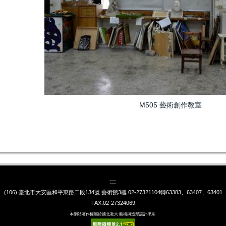
M505 藝術創作教室
:::
(106) 臺北市大安區和平東路二段134號 藝術館3樓
02-27321104轉63383、63407、63401
FAX:02-27324069
本網站著作權屬於國北教大 藝術與造形設計學系