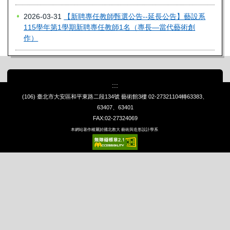
2026-03-31
【新聘專任教師甄選公告--延長公告】藝設系
115學年第1學期新聘專任教師1名（專長—當代藝術創
作）
:::
(106) 臺北市大安區和平東路二段134號 藝術館3樓
02-27321104轉63383、
63407、63401
FAX:02-27324069
本網站著作權屬於國北教大 藝術與造形設計學系