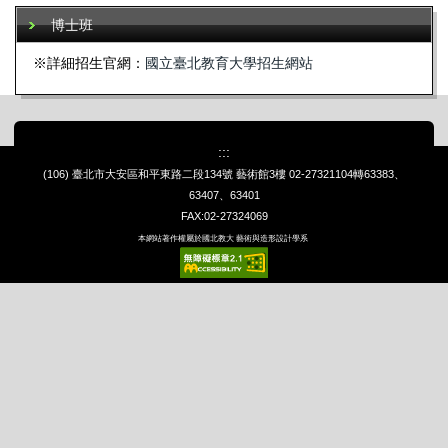
博士班
※詳細招生官網：
國立臺北教育大學招生網站
:::
(106) 臺北市大安區和平東路二段134號 藝術館3樓
02-27321104轉63383、
63407、63401
FAX:02-27324069
本網站著作權屬於國北教大 藝術與造形設計學系