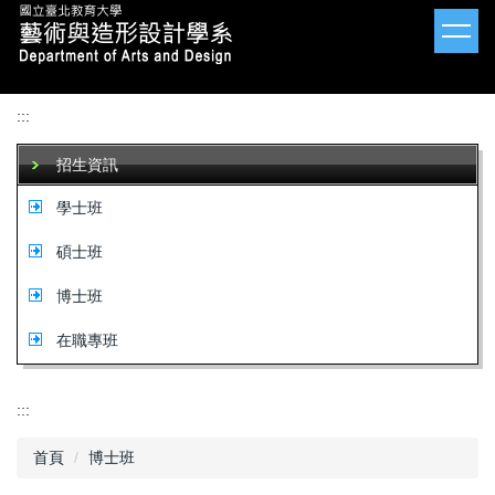
跳
到
主
要
內
:::
容
區
招生資訊
學士班
碩士班
博士班
在職專班
:::
首頁
博士班