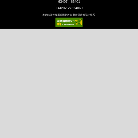
63407、63401
FAX:02-27324069
本網站著作權屬於國北教大 藝術與造形設計學系