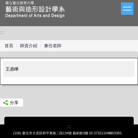
跳
到
主
要
內
:::
容
區
首頁
師資介紹
兼任老師
王鼎曄
分享
:::
(106) 臺北市大安區和平東路二段134號 藝術館3樓
02-27321104轉63383、