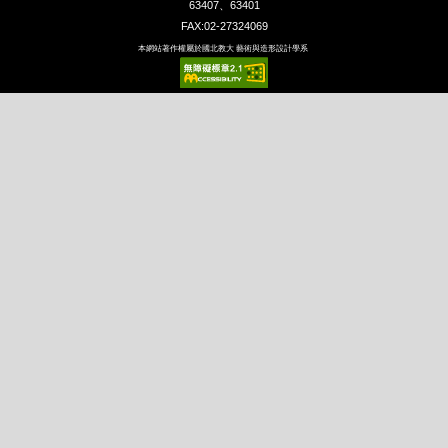
63407、63401
FAX:02-27324069
本網站著作權屬於國北教大 藝術與造形設計學系