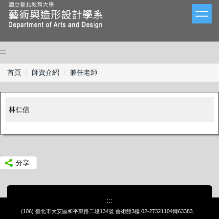
跳
到
主
要
內
:::
容
區
首頁
師資介紹
兼任老師
林仁信
分享
:::
(106) 臺北市大安區和平東路二段134號 藝術館3樓
02-27321104轉63383、