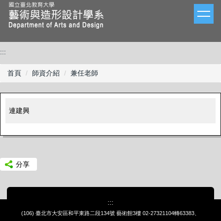
跳
到
主
要
內
:::
容
區
首頁
師資介紹
兼任老師
連建興
分享
:::
(106) 臺北市大安區和平東路二段134號 藝術館3樓
02-27321104轉63383、