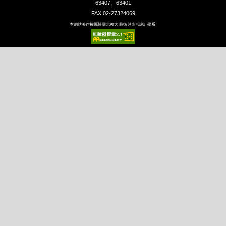
63407、63401
FAX:02-27324069
本網站著作權屬於國北教大 藝術與造形設計學系