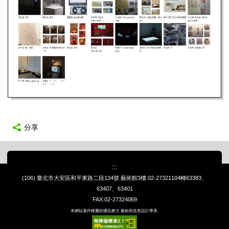
分享
:::
(106) 臺北市大安區和平東路二段134號 藝術館3樓
02-27321104轉63383、
63407、63401
FAX:02-27324069
本網站著作權屬於國北教大 藝術與造形設計學系