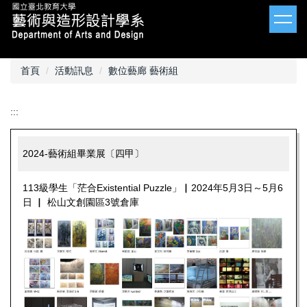
跳
到
主
要
內
首頁
活動訊息
數位藝廊 藝術組
容
區
:::
2024-藝術組畢業展〔四甲〕
113級學生「茫合Existential Puzzle」▏2024年5月3日～5月6
日 ▏ 松山文創園區3號倉庫