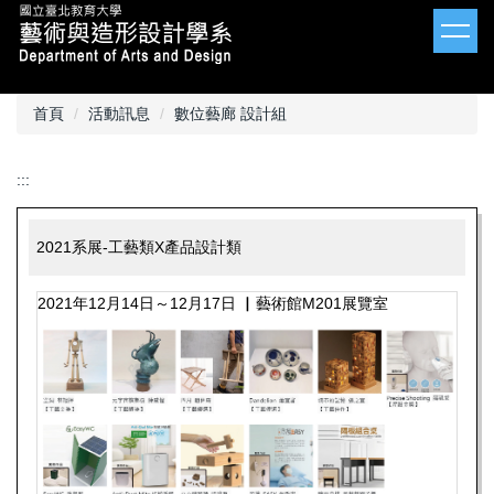
跳
到
主
要
內
首頁
活動訊息
數位藝廊 設計組
容
區
:::
2021系展-工藝類X產品設計類
2021年12月14日～12月17日 ▏藝術館M201展覽室