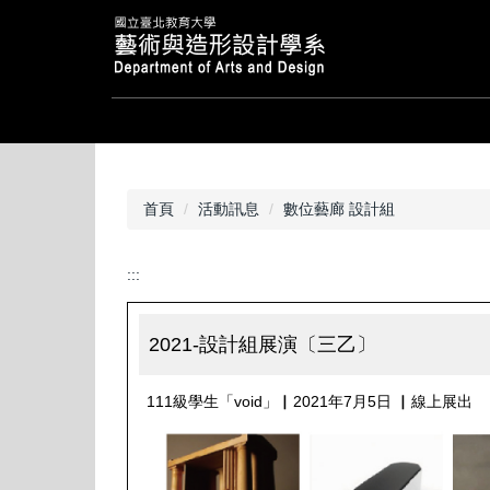
跳
到
主
要
內
容
區
首頁
活動訊息
數位藝廊 設計組
:::
2021-設計組展演〔三乙〕
111級學生「void」▏2021年7月5日 ▏線上展出