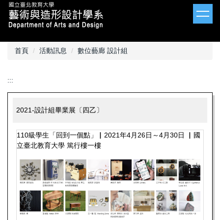
跳
到
主
要
內
首頁
活動訊息
數位藝廊 設計組
容
區
:::
2021-設計組畢業展〔四乙〕
110級學生「回到一個點」▏2021年4月26日～4月30日 ▏國
立臺北教育大學 篤行樓一樓