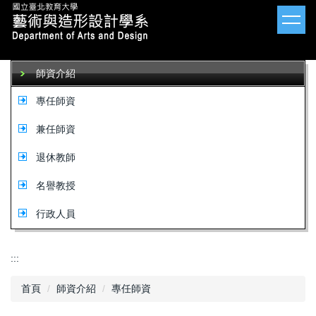
跳
到
主
要
內
師資介紹
容
區
專任師資
兼任師資
退休教師
名譽教授
行政人員
:::
首頁
師資介紹
專任師資