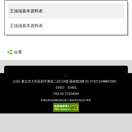
王強強基本資料表
王強強基本資料表
分享
:::
(106) 臺北市大安區和平東路二段134號 藝術館3樓
02-27321104轉63383、
63407、63401
FAX:02-27324069
本網站著作權屬於國北教大 藝術與造形設計學系