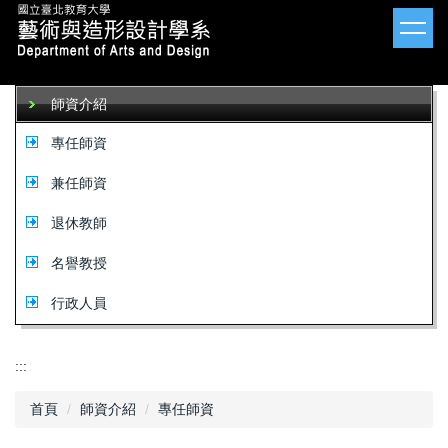
跳
到
主
要
內
師資介紹
容
區
專任師資
兼任師資
退休教師
名譽教授
行政人員
:::
首頁
師資介紹
專任師資