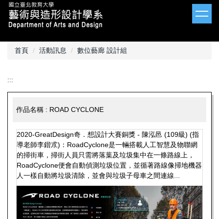
跳
到
主
要
內
首頁
活動訊息
數位藝廊 設計組
容
區
:::
作品名稱 : ROAD CYCLONE
2020-GreatDesign奇．想設計大賽銅獎 - 陳泓邑 (109級) (指
導老師李鍇朮)：RoadCyclone是一輛搭載人工智慧及物聯網
的掃街車，掃街人員只需將落葉及垃圾集中在一條路線上，
RoadCyclone便會自動偵測垃圾位置，並循著路線像掃地機器
人一樣自動將垃圾清除，並會與垃圾子母車之間連線...