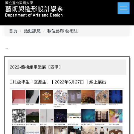
跳
到
主
要
內
首頁
活動訊息
數位藝廊 藝術組
容
區
:::
2022-藝術組畢業展〔四甲〕
111級學生「空產生」▏2022年6月27日 ▏線上展出