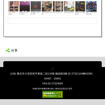
分享
:::
(106) 臺北市大安區和平東路二段134號 藝術館3樓
02-27321104轉63383、
63407、63401
FAX:02-27324069
本網站著作權屬於國北教大 藝術與造形設計學系