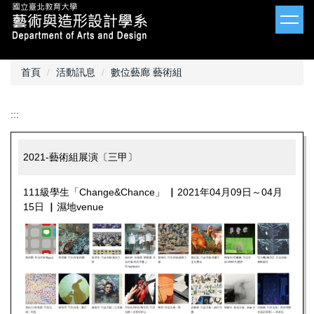
跳
到
主
要
內
首頁
活動訊息
數位藝廊 藝術組
容
區
:::
2021-藝術組展演〔三甲〕
111級學生「Change&Chance」 ▏2021年04月09日～04月
15日 ▏濕地venue