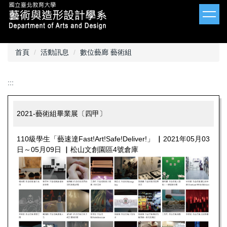
跳
到
主
要
內
首頁
活動訊息
數位藝廊 藝術組
容
區
:::
2021-藝術組畢業展〔四甲〕
110級學生「藝速達Fast!Art!Safe!Deliver!」 ▏2021年05月03
日～05月09日 ▏松山文創園區4號倉庫