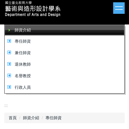
跳
到
主
要
內
師資介紹
容
區
專任師資
兼任師資
退休教師
名譽教授
行政人員
:::
首頁
師資介紹
專任師資