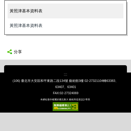
黃照津基本資料表
黃照津基本資料表
分享
:::
(106) 臺北市大安區和平東路二段134號 藝術館3樓
02-27321104轉63383、
63407、63401
FAX:02-27324069
本網站著作權屬於國北教大 藝術與造形設計學系